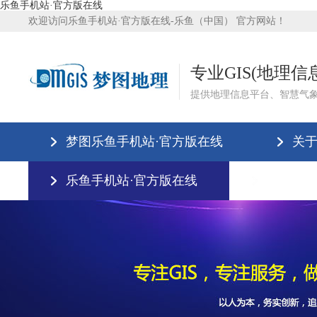
乐鱼手机站·官方版在线
欢迎访问乐鱼手机站·官方版在线-乐鱼（中国） 官方网站！
专业GIS(地理
提供地理信息平台、智慧气
梦图乐鱼手机站·官方版在线
关
乐鱼手机站·官方版在线
乐鱼手机