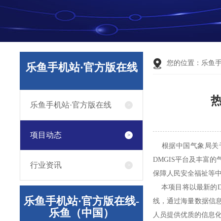
您的位置：
乐鱼手
乐鱼手机站·官方版在线
乐鱼手机站·官方版在线
项目动态
根据中国气象局关于
DMGIS平台及丰富
行业资讯
保障人民安全福祉等
本项目将以最新的D
乐鱼手机站·官方版在线-
线，通过海量数据信
乐鱼（中国）
人员提供优质的信息化