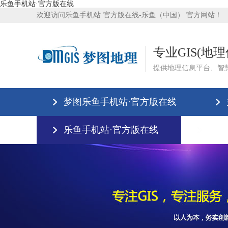
乐鱼手机站·官方版在线
欢迎访问乐鱼手机站·官方版在线-乐鱼（中国） 官方网站！
专业GIS(地
提供地理信息平台、智
梦图乐鱼手机站·官方版在线
乐鱼手机站·官方版在线
乐鱼