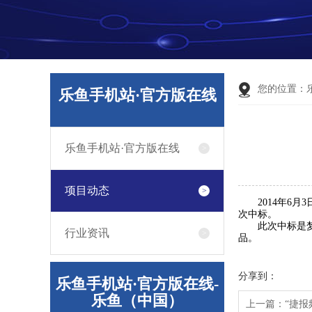
您的位置：
乐鱼手机站·官方版在线
乐鱼手机站·官方版在线
项目动态
2014年
次中标。
此次中标是
行业资讯
品。
分享到：
乐鱼手机站·官方版在线-
乐鱼（中国）
上一篇：
“捷报