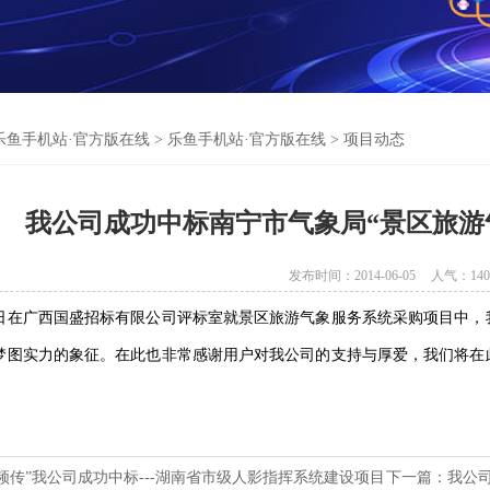
乐鱼手机站·官方版在线
>
乐鱼手机站·官方版在线
>
项目动态
我公司成功中标南宁市气象局“景区旅游
发布时间：2014-06-05
人气：
140
6月3日在广西国盛招标有限公司评标室就景区旅游气象服务系统采购项目中
梦图实力的象征。在此也非常感谢用户对我公司的支持与厚爱，我们将在
频传”我公司成功中标---湖南省市级人影指挥系统建设项目
下一篇：
我公