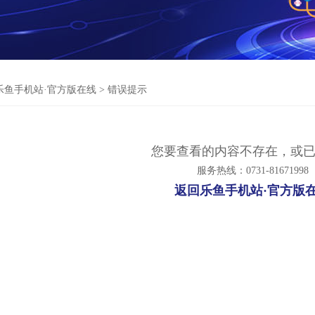
乐鱼手机站·官方版在线
> 错误提示
您要查看的内容不存在，或
服务热线：0731-81671998
返回乐鱼手机站·官方版