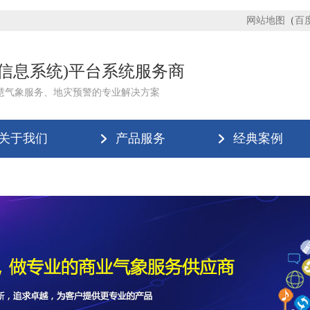
网站地图
（
百
理信息系统)平台系统服务商
慧气象服务、地灾预警的专业解决方案
关于我们
产品服务
经典案例
手机站·官方版在线-乐鱼（中国）