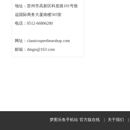
地址：苏州市高新区科发路101号致
远国际商务大厦南楼503室
电话：0512-66806280
网址：classicrupertbearshop.com
邮箱：dmgis@163.com
梦图乐鱼手机站·官方版在线
|
关于我们
|