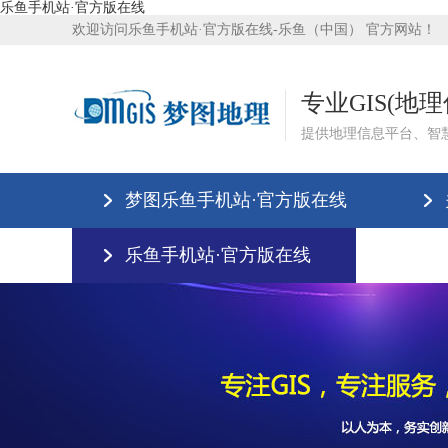
乐鱼手机站·官方版在线
欢迎访问乐鱼手机站·官方版在线-乐鱼（中国） 官方网站！
专业GIS(地
提供地理信息平台、智
梦图乐鱼手机站·官方版在线
乐鱼手机站·官方版在线
乐鱼