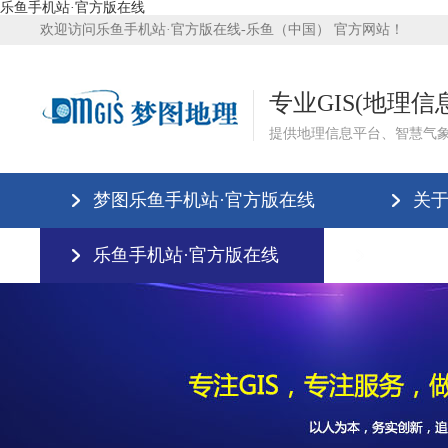
乐鱼手机站·官方版在线
欢迎访问乐鱼手机站·官方版在线-乐鱼（中国） 官方网站！
专业GIS(地理
提供地理信息平台、智慧气
梦图乐鱼手机站·官方版在线
关
乐鱼手机站·官方版在线
乐鱼手机