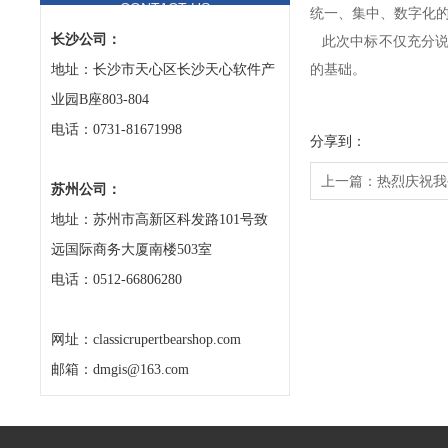
CONTACT US
统一、集中、数字化
长沙公司：
此次中标不仅充分说
地址：长沙市天心区长沙天心软件产
的基础。
业园B座803-804
电话：0731-81671998
分享到：
上一篇：
热烈庆祝我
苏州公司：
地址：苏州市高新区科发路101号致
远国际商务大厦南楼503室
电话：0512-66806280
网址：classicrupertbearshop.com
邮箱：dmgis@163.com