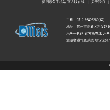
梦图乐鱼手机站·官方版在线
|
关于我们
|
手机：0512-66806280(赵)
地址：苏州市高新区科发路10
乐鱼手机站·官方版在线-乐
旅游交通气象系统
地灾应急